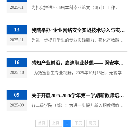
2025-11
为扎实推进2026届本科毕业论文（设计）工作，切实提高本科毕业论文（设计）质量，网络空间安全学院于11月18日在科创楼205报告厅开展2026届本科毕业论文（设计）专题培训。学办副主任周海华、院长助理曹燚、教学秘书许垠松及2026届全体毕业生参加会议。会上，曹燚围绕毕业论文的选题原则、研究方法与学术规范进行了深入讲解，详细介绍了学生与指导教师互选工作流程，强调选题应结合专业前沿与实际应用，鼓励学生在网络安全、数据...
13
我院举办“企业网络安全实战技术导入与实操能力提升”专题活动
2025-11
为进一步提升学生的专业实践能力，强化产教融合与校企协同育人效果，网络空间安全学院特邀无锡晟烽网络科技有限公司总经理程恒山，于近期为我院信息安全专业学生开展了主题为“企业网络安全实战技术导入与实操能力提升”的专题活动。本次活动由2022级信息安全专业1班、2班学生共同参与。活动中，程恒山总经理首先结合行业发展趋势，为同学们系统分析了信息安全专业的就业方向与职业发展路径，帮助学生明确自身专业定位和能力提...
16
感知产业前沿，启迪职业梦想—— 网安学院学生赴新吴区展示中心及朗新集团认知实习
2025-10
为拓宽新生专业视野，2025年10月15日，无锡学院网络空间安全学院组织2024级网络工程与信息安全专业全体学生，前往无锡新吴区展示中心和朗新集团开展认知实习活动。 在新吴区展示中心，通过精彩的讲解与展示，同学们系统了解了新吴区在物联网、数字经济等高新产业领域的宏伟规划与建设成就，深刻感受到所学专业与区域发展密不可分的关系。 随后，师生们到访国内产业互联网领军企业朗新集团。通过参观企业展厅与交流，同学们...
09
关于开展2025-2026学年第一学期新教师培训工作的通知
2025-09
​各二级学院（部）：为进一步提升新入职教师教育教学能力，引导教师夯实教学基本功，加强教师教学交流，使卓越教学成为教师教学的价值追求及自觉行动。根据《无锡学院新教师培训与考评办法（修订）》（锡院教发评〔2024〕1号）要求，学校制定了本学期新教师培训工作实施方案，现将相关事宜通知如下：一、培训目的教师培训旨在帮助新入职教师尽快适应高校教学工作，掌握基本的教学理论与方法，教育思想和教学理念，养成良好的职...
首页
上页
1
下页
尾页